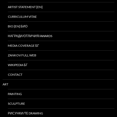
ARTIST STATEMENT [EN]
CURRICULUM VITAE
BIO [EN] БИО
НАГРАДИ/ОТЛИЧИЯ/AWARDS
MEDIA COVERAGE БГ
ZANKOV FULL WEB
WIKIPEDIA БГ
CONTACT
ART
PAINTING
SCULPTURE
РИСУНКИ/ТЕ DRAWING