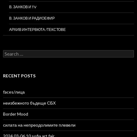
В. ЗАНКОВ И TV
В. ЗАНКОВ И РАДИОЕФИР
АРХИВ ИНТЕРВЮТА /ТЕКСТОВЕ
Search
for:
RECENT POSTS
faces/лица
неизбежното бъдеще СБХ
Border Mood
силата на непреодолимите плевели
2024 03-06.10 sofia art fair