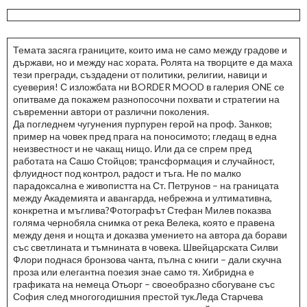
Темата засяга границите, които има не само между градове и
държави, но и между нас хората. Ролята на творците е да маха
тези прегради, създадени от политики, религии, навици и
суеверия! С изложбата ни BORDER MOOD в галерия ONE се
опитваме да покажем разнопосочни похвати и стратегии на
съвременни автори от различни поколения.
Да погледнем чугунения пурпурен герой на проф. Занков;
пример на човек пред прага на поносимото; гледащ в една
неизвестност и не чакащ нищо. Или да се спрем пред
работата на Сашо Стойцов; трансформация и случайност,
флуидност под контрол, радост и тъга. Не по малко
парадоксална е живопистта на Ст. Петрунов – на границата
между Академията и авангарда, небрежна и ултимативна,
конкретна и мъглива?Фотографът Стефан Милев показва
голяма чернобяла снимка от река Велека, която е правена
между деня и нощта и доказва умението на автора да борави
със светлината и тъмнината в човека. Швейцарската Силви
Флори поднася бронзова чанта, пълна с книги – дали скучна
проза или елегантна поезия знае само тя. Хибридна е
графиката на немеца Отьорг – своеобразно сбогуване със
София след многогодишния престой тук.Леда Старчева