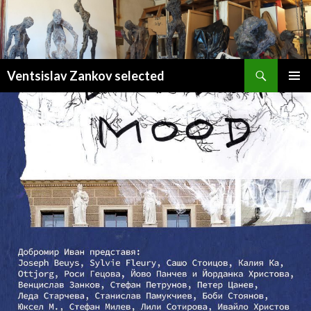
Search
Ventsislav Zankov selected
SKIP
PRIMAR
TO
MENU
CONTENT