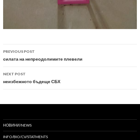
Post
PREVIOUS POST
navigation
силата на непреодолимите плевели
NEXT POST
неизбежното бъдеще СБХ
НОВИНИ/NEWS
INFO/BIO/CV/STATMENTS