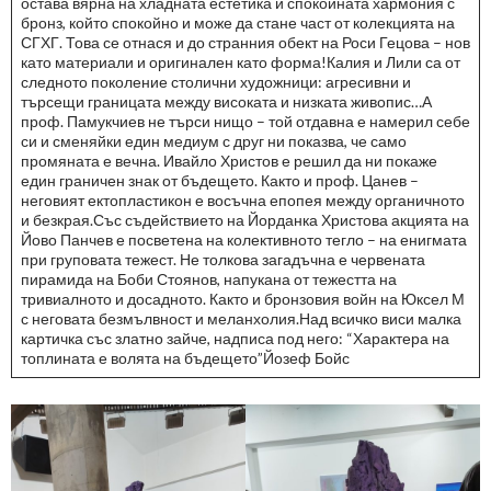
остава вярна на хладната естетика и спокойната хармония с
бронз, който спокойно и може да стане част от колекцията на
СГХГ. Това се отнася и до странния обект на Роси Гецова – нов
като материали и оригинален като форма!Калия и Лили са от
следното поколение столични художници: агресивни и
търсещи границата между високата и низката живопис…А
проф. Памукчиев не търси нищо – той отдавна е намерил себе
си и сменяйки един медиум с друг ни показва, че само
промяната е вечна. Ивайло Христов е решил да ни покаже
един граничен знак от бъдещето. Както и проф. Цанев –
неговият ектопластикон е восъчна епопея между органичното
и безкрая.Със съдействието на Йорданка Христова акцията на
Йово Панчев е посветена на колективното тегло – на енигмата
при груповата тежест. Не толкова загадъчна е червената
пирамида на Боби Стоянов, напукана от тежестта на
тривиалното и досадното. Както и бронзовия войн на Юксел М
с неговата безмълвност и меланхолия.Над всичко виси малка
картичка със златно зайче, надписа под него: “Характера на
топлината е волята на бъдещето”Йозеф Бойс