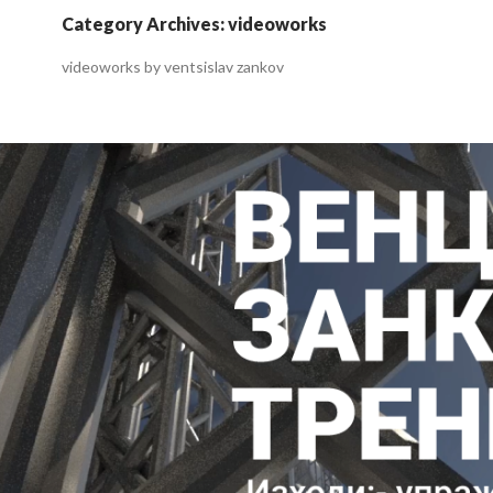
Category Archives: videoworks
videoworks by ventsislav zankov