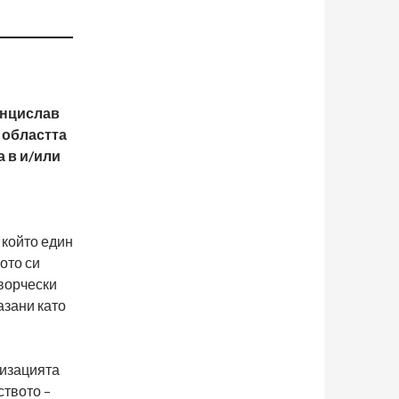
енцислав
 областта
а в и/или
 който един
ото си
творчески
азани като
визацията
ството –