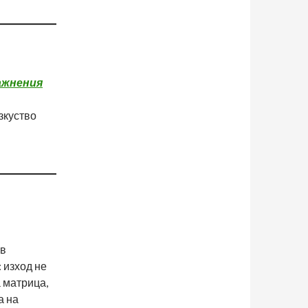
ажнения
зкуство
ов
 изход не
 матрица,
а на