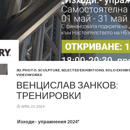
3D
,
PHOTO
,
SCULPTURE
,
SELECTED EXHIBITIONS
,
SOLO EXHIBI
VIDEOWORKS
ВЕНЦИСЛАВ ЗАНКОВ:
ТРЕНИРОВКИ
APRIL 23, 2024
Изходи:- упражнения 2024“