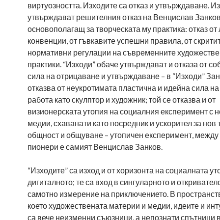
виртуозността. Изходите са отказ и утвърждаване. И
утвърждават решителния отказ на Венцислав Занков
основополагащ за творческата му практика: отказ от
конвенции, от гъвкавите успешни правила, от скрити
нормативни регулации на съвременните художеств
практики. “Изходи” обаче утвърждават и отказа от с
сила на отрицаване и утвърждаване – в “Изходи” Зан
отказва от неукротимата пластична и идейна сила на
работа като скулптор и художник; той се отказва и от
визионерската утопия на социалния експеримент с 
медии, схаванати като посредник и ускорител за нов 
общност и общуване – утопичен експеримент, между
пионери е самият Венцислав Занков.
“Изходите” са изход и от хоризонта на социалната ут
дигиталното; те са вход в сингуларното и откривателс
самотно измерение на приключението. В пространств
което художествената материи и медии, идеите и инт
са вече неизменни съюзници, а непознати спътници 