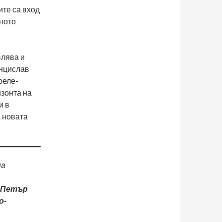
те са вход
ното
влява и
енцислав
реле-
изонта на
и в
 новата
на
Петър
о-