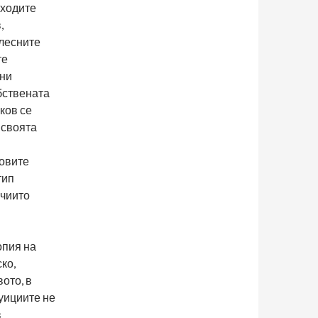
зходите
,
 лесните
те
ени
обствената
ков се
 своята
новите
тип
 чиито
опия на
ко,
ото, в
уициите не
в