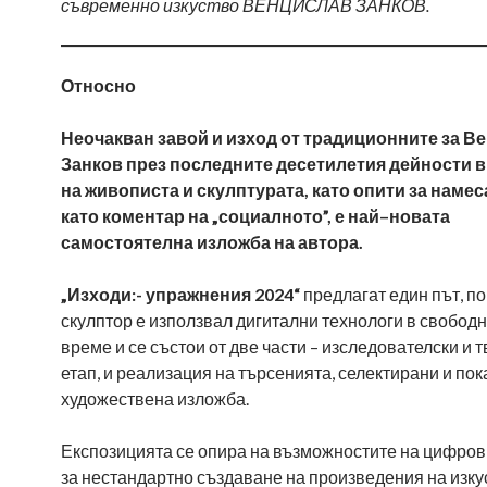
съвременно изкуство ВЕНЦИСЛАВ ЗАНКОВ.
Относно
Неочакван завой и изход от традиционните за В
Занков през последните десетилетия дейности в
на живописта и скулптурата
,
като опити за намес
като коментар на „социалното”
,
е най
–
новата
самостоятелна изложба на автора.
„Изходи:- упражнения 2024“
предлагат един път, по
скулптор е използвал дигитални технологи в свободн
време и се състои от две части – изследователски и 
етап, и реализация на търсенията, селектирани и пок
художествена изложба.
Експозицията се опира на възможностите на цифро
за нестандартно създаване на произведения на изку