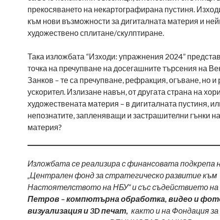
прекосяването на некартографирана пустиня. Изходи
към нови възможности за дигиталната материя и ней
художествено сплитане/скулптиране.
Така изложбата “Изходи: упражнения 2024” предста
точка на пречупване на досегашните търсения на В
Занков – те са пречупване, рефракция, огъване, но и 
ускорител. Излизане навън, от другата страна на хор
художествената материя – в дигиталната пустиня, ил
непознатите, запленяващи и застрашителни гънки на
материя?
Изложбата се реализира с финансовата подкрепа 
„Централен фонд за стратегическо развитие към
Настоятелството на НБУ“ и със съдействието на
Петров – компютърна обработка, видео и фот
визуализация и 3D печат,
както и на Фондация за