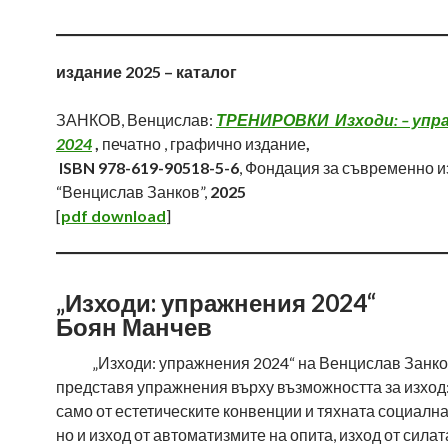
издание 2025 – каталог
ЗАНКОВ, Венцислав:
ТРЕНИРОВКИ Изходи: – упр
2024
,
печатно , графично издание
,
ISBN 978-619-90518-5-6
, Фондация за съвременно и
“Венцислав Занков”,
2025
[
pdf download
]
„Изходи: упражнения 2024“
Боян Манчев
„Изходи: упражнения 2024“ на Венцислав Занк
представя упражнения върху възможността за изход:
само от естетическите конвенции и тяхната социална
но и изход от автоматизмите на опита, изход от силат