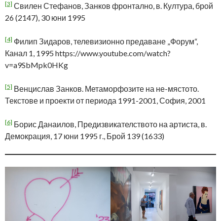
[3]
Свилен Стефанов, Занков фронтално, в. Култура, брой
26 (2147), 30 юни 1995
[4]
Филип Зидаров, телевизионно предаване „Форум“,
Канал 1, 1995 https://www.youtube.com/watch?
v=a9SbMpk0HKg
[5]
Венцислав Занков. Метаморфозите на не-мястото.
Текстове и проекти от периода 1991-2001, София, 2001
[6]
Борис Данаилов, Предизвикателството на артиста, в.
Демокрация, 17 юни 1995 г., Брой 139 (1633)