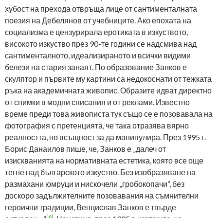
хубост на прехода отвръща лице от сантименталната
поезия на Дебелянов от учебниците. Ако епохата на
социализма е цензурирала еротиката в изкуството,
високото изкуство през 90-те години се надсмива над
сантименталното, идеализираното и всички видими
белези на стария занаят. По образование Занков е
скулптор и първите му картини са недокоснати от тежката
ръка на академичната живопис. Образите идват директно
от снимки в модни списания и от реклами. Известно
време преди това живописта тук също се е позовавала на
фотография с претенцията, че така отразява вярно
реалността, но всъщност за да манипулира. През 1995 г.
Борис Данаилов пише, че, Занков е „далеч от
изискванията на нормативната естетика, която все още
тегне над българското изкуство. Без изобразяване на
размахани юмруци и нискочели „гробокопачи“, без
доскоро задължителните позовавания на съмнителни
героични традиции, Венцислав Занков е твърде
[6]