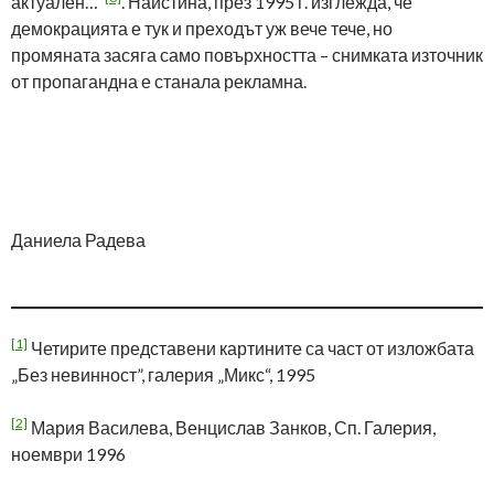
актуален…“
. Наистина, през 1995 г. изглежда, че
демокрацията е тук и преходът уж вече тече, но
промяната засяга само повърхността – снимката източник
от пропагандна е станала рекламна.
Даниела Радева
[1]
Четирите представени картините са част от изложбата
„Без невинност”, галерия „Микс“, 1995
[2]
Мария Василева, Венцислав Занков, Сп. Галерия,
ноември 1996