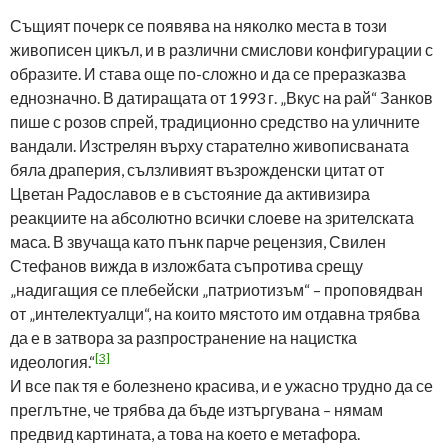
Същият почерк се появява на няколко места в този
живописен цикъл, и в различни смислови конфигурации с
образите. И става още по-сложно и да се преразказва
еднозначно. В датиращата от 1993 г. „Вкус на рай“ Занков
пише с розов спрей, традиционно средство на уличните
вандали. Изстрелян върху старателно живописваната
бяла драперия, сълзливият възрожденски цитат от
Цветан Радославов е в състояние да активизира
реакциите на абсолютно всички слоеве на зрителската
маса. В звучаща като пънк парче рецензия, Свилен
Стефанов вижда в изложбата съпротива срещу
„надигащия се плебейски „патриотизъм“ – проповядван
от „интелектуалци“, на които мястото им отдавна трябва
да е в затвора за разпространение на нацистка
[3]
идеология.“
И все пак тя е болезнено красива, и е ужасно трудно да се
преглътне, че трябва да бъде изтъргувана – нямам
предвид картината, а това на което е метафора.