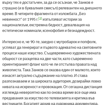
върху тях е достатъчен, за да се осъзнае, че Занков е
страшно (и в буквалния смисъл) релевантен на днешното
време. В четирите фрагмента от изложбата „Без
[1]
невинност“ от 1995 г.
изпълзяват истории за
национализъм, екстремна бедност, девалвация на
естетически номинали, ксенофобия и безнадеждност.
Интересно е, че 90-те, заедно с мутробарок и попфолк,
успяват да генерират и първото адекватно на световните
процеси наше изкуство. Същевременно художествената
общност се разцепва на две части, като съвременно
ориентираният фланг като че ли отстъпва правата над
живописта. Така Занков се оказва един от малкото, които
изнасят актуално съдържание на платно. И става
разпознаваем и за широката аудитория, дозирайки ловко
нивата на искреност и провокация. От сегашна дистанция
изглежда невероятно как по онова време все още има
предавания за изкуство по телевизията и критика във
вестниците. Богатият архив на художника документира,