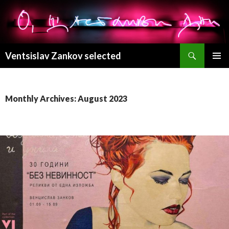
Search
Ventsislav Zankov selected
SKIP
PRIMAR
TO
MENU
CONTENT
Monthly Archives: August 2023