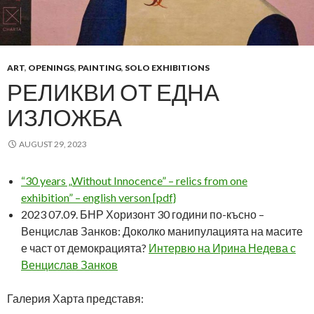
ART
,
OPENINGS
,
PAINTING
,
SOLO EXHIBITIONS
РЕЛИКВИ ОТ ЕДНА
ИЗЛОЖБА
AUGUST 29, 2023
“30 years „Without Innocence” – relics from one
exhibition” – english verson [pdf}
2023 07.09. БНР Хоризонт 30 години по-късно –
Венцислав Занков: Доколко манипулацията на масите
е част от демокрацията?
Интервю на Ирина Недева с
Венцислав Занков
Галерия Харта представя: