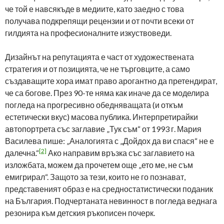
че той е навсякъде в медиите, като заедно с това
получава подкрепящи рецензии и от почти всеки от
гилдията на професионалните изкуствоведи.
Дизайнът на репутацията е част от художествената
стратегия и от позицията, че не търговците, а само
създаващите хора имат право арогантно да претендират,
че са богове. През 90-те няма как иначе да се моделира
погледа на прогресивно обедняващата (и откъм
естетически вкус) масова публика. Интерпретирайки
автопортрета със заглавие „Тук съм“ от 1993 г. Мария
Василева пише: „Аналогията с „Дойдох да ви спася“ не е
[2]
далечна.“
Ако направим връзка със заглавието на
изложбата, можем да прочетем още „ето ме, не съм
емигрирал“. Защото за тези, които не го познават,
представеният образ е на средностатистически поданик
на България. Подчертаната невинност в погледа веднага
резонира към детския ръкописен почерк.