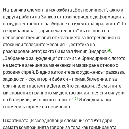
Натрапчив елемент в изложбата „Без невинност“, както и
в други работи на Занков от този период, е деформацията
на художественото разбиране на идеята за„красивото“. То
се приравнява с „привлекателното“ въз основа на
непосредствения опит от желанието за потребление на
стоки или телесните желания – „естетика на
[4]
разочарованието“, както би казал Филип Зидаров
.
„Забранено за чужденци“ от 1993 г. е брандирана с логото
на местна агенция за манекенки и маркирана отново с
розовия спрей. В едно автоинтервю художникът разказва
за дядо си – скулптор и баба си – прима балерина, и за
оригинален пастел на Дега, който са имали. „В смътните
ми спомени от ранното ми детство витаят неясни силуети
[5]
на балерини, висящи по стените.“
Избледняващи
спомени за време на невинност.
В картината „Избледняващи спомени“ от 1994 дори
самата композицията говори за това как гримираната