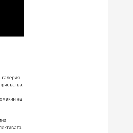
– галерия
 присъства.
домакин на
дна
пективата.