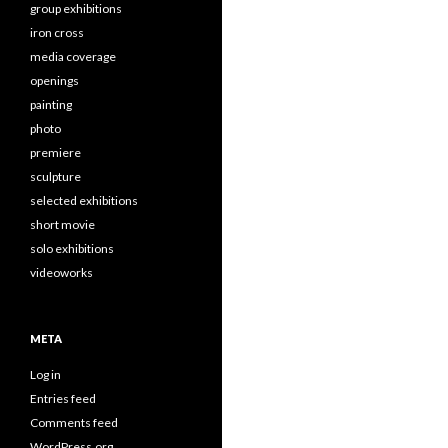
group exhibitions
iron cross
media coverage
openings
painting
photo
premiere
sculpture
selected exhibitions
short movie
solo exhibitions
videoworks
META
Log in
Entries feed
Comments feed
WordPress.org