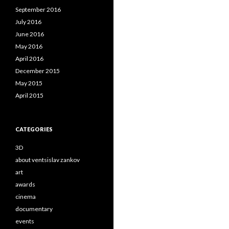
September 2016
July 2016
June 2016
May 2016
April 2016
December 2015
May 2015
April 2015
CATEGORIES
3D
about ventsislav zankov
art
awards
cinema
documentary
events