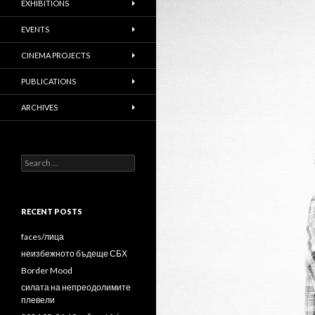
EXHIBITIONS
EVENTS
CINEMA PROJECTS
PUBLICATIONS
ARCHIVES
Search
for:
RECENT POSTS
faces/лица
неизбежното бъдеще СБХ
Border Mood
силата на непреодолимите
плевели