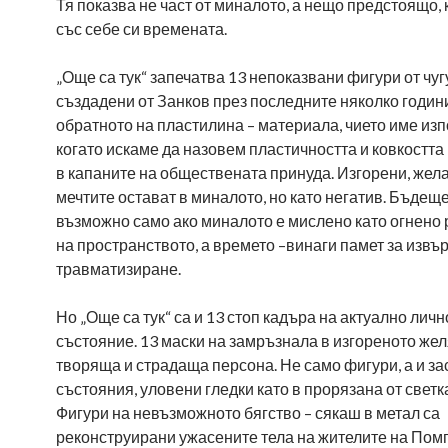
Тя показва не част от миналото, а нещо предстоящо, 
със себе си времената.
„Още са тук“ запечатва 13 непоказвани фигури от чуг
създадени от Занков през последните няколко години
обратното на пластилина – материала, чието име из
когато искаме да назовем пластичността и ковкостта
в капаните на обществената принуда. Изгорени, жел
мечтите остават в миналото, но като негатив. Бъдеще
възможно само ако миналото е мислено като огнено
на пространството, а времето –винаги памет за изв
травматизиране.
Но „Още са тук“ са и 13 стоп кадъра на актуално личн
състояние. 13 маски на замръзнала в изгореното же
творяща и страдаща персона. Не само фигури, а и з
състояния, уловени гледки като в прорязана от свет
Фигури на невъзможното бягство – сякаш в метал са
реконструирани ужасените тела на жителите на Пом