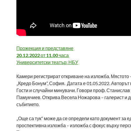
Прожекция и представяне
20.12.2022
от
11.00
часа
Университетски театър; НБУ
Камери регистрират откриване на изложба. Мястото 
„Кредо Бонум”, София. Датата е 01.05.2022. Авторът
Гости и случайни минувачи. Говори проф. Станислав
Памукчиев. Открива Весела Ножарова – галерист и 
събитието.
„Още са тук“ може да се определи като документ за е
проспективна изложба – изложба с фокус върху перс