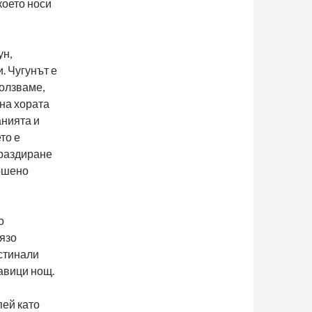
което носи
ун,
. Чугунът е
ползваме,
 на хората
анията и
то е
 раздиране
ършено
о
лязо
астинали
кавици нощ.
пей като