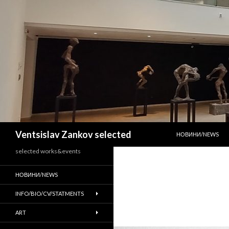
SKIP TO CONTENT
Search
Ventsislav Zankov selected
НОВИНИ/NEWS
selected works&events
НОВИНИ/NEWS
INFO/BIO/CV/STATMENTS
ART