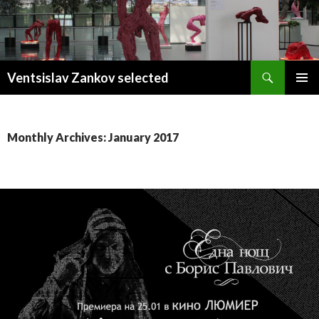
Search
Ventsislav Zankov selected
SKIP
PRIMAR
TO
MENU
CONTENT
Monthly Archives: January 2017